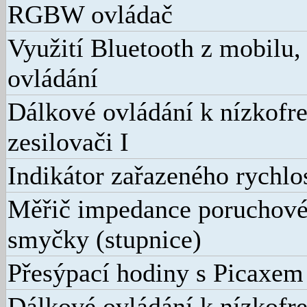
RGBW ovládač
Využití Bluetooth z mobilu,
ovládání
Dálkové ovládání k nízkof
zesilovači I
Indikátor zařazeného rychlo
Měřič impedance poruchové
smyčky (stupnice)
Přesýpací hodiny s Picaxem
Dálkové ovládání k nízkof