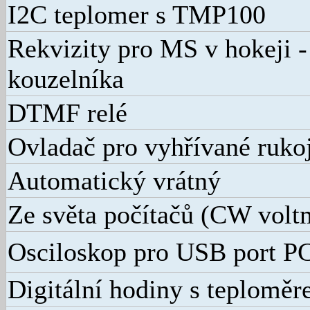
I2C teplomer s TMP100
Rekvizity pro MS v hokeji -
kouzelníka
DTMF relé
Ovladač pro vyhřívané rukoj
Automatický vrátný
Ze světa počítačů (CW volt
Osciloskop pro USB port P
Digitální hodiny s teplomě