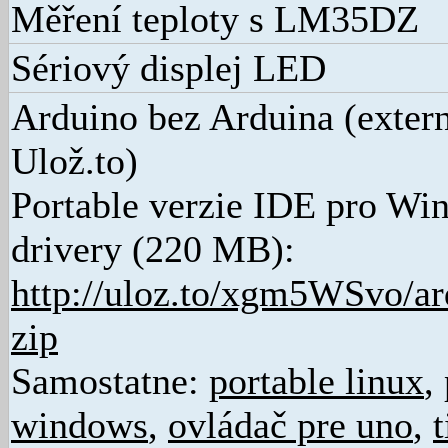
Měření teploty s LM35DZ
Sériový displej LED
Arduino bez Arduina (exter
Ulož.to)
Portable verzie IDE pro Wi
drivery (220 MB):
http://uloz.to/xgm5WSvo/ar
zip
Samostatne:
portable linux
,
windows
,
ovládač pre uno
,