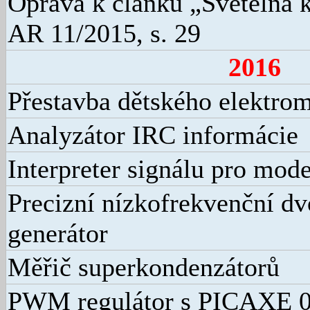
Oprava k článku „Světelná k
AR 11/2015, s. 29
2016
Přestavba dětského elektro
Analyzátor IRC informácie
Interpreter signálu pro mod
Precizní nízkofrekvenční d
generátor
Měřič superkondenzátorů
PWM regulátor s PICAXE 