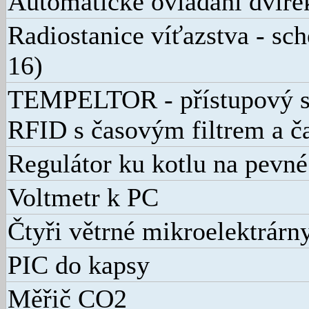
Automatické ovládání dvíře
Radiostanice víťazstva - s
16)
TEMPELTOR - přístupový s
RFID s časovým filtrem a 
Regulátor ku kotlu na pevné
Voltmetr k PC
Čtyři větrné mikroelektrárn
PIC do kapsy
Měřič CO2