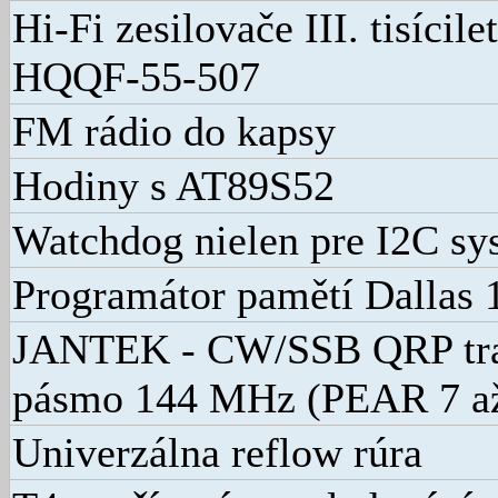
Hi-Fi zesilovače III. tisícil
HQQF-55-507
FM rádio do kapsy
Hodiny s AT89S52
Watchdog nielen pre I2C sy
Programátor pamětí Dallas 
JANTEK - CW/SSB QRP tran
pásmo 144 MHz (PEAR 7 až
Univerzálna reflow rúra