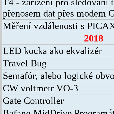
T4 - zařízení pro sledování t
přenosem dat přes modem
Měření vzdálenosti s PIC
2018
LED kocka ako ekvalizér
Travel Bug
Semafór, alebo logické obv
CW voltmetr VO-3
Gate Controller
Bafang MidDrive Programá