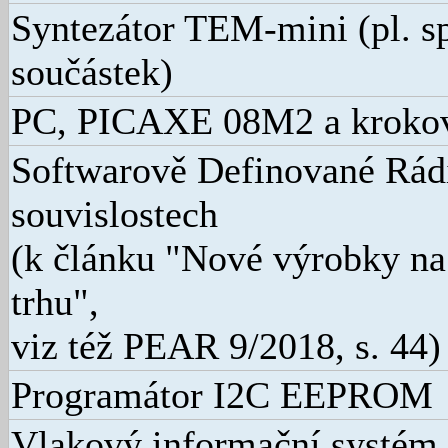
Syntezátor TEM-mini (pl. s
součástek)
PC, PICAXE 08M2 a kroko
Softwarově Definované Rád
souvislostech
(k článku "Nové výrobky n
trhu",
viz též PEAR 9/2018, s. 44)
Programátor I2C EEPROM
Vlakový informační systém